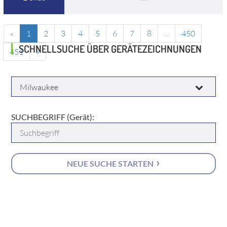
«
1
2
3
4
5
6
7
8
...
450
SCHNELLSUCHE ÜBER GERÄTEZEICHNUNGEN
451
»
HERSTELLER:
SUCHBEGRIFF (Gerät):
NEUE SUCHE STARTEN