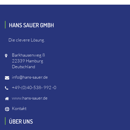
HANS SAUER GMBH
Die clevere Lösung.
Barkhausenweg 8
22339 Hamburg
Deutschland
info@hans-sauer.de
+49-(0)40-538- 992 -0
www.hans-sauer.de
Kontakt
ÜBER UNS