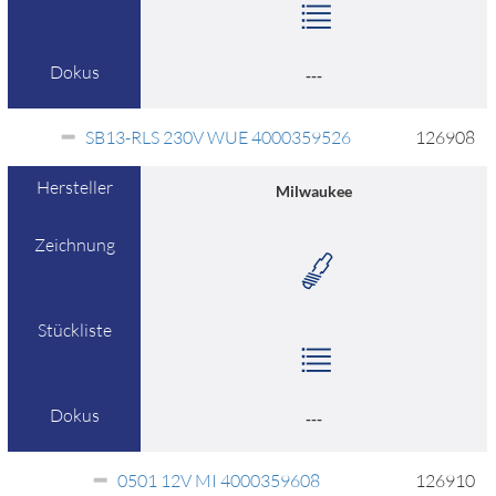
Dokus
---
SB13-RLS 230V WUE 4000359526
126908
Hersteller
Milwaukee
Zeichnung
Stückliste
Dokus
---
0501 12V MI 4000359608
126910