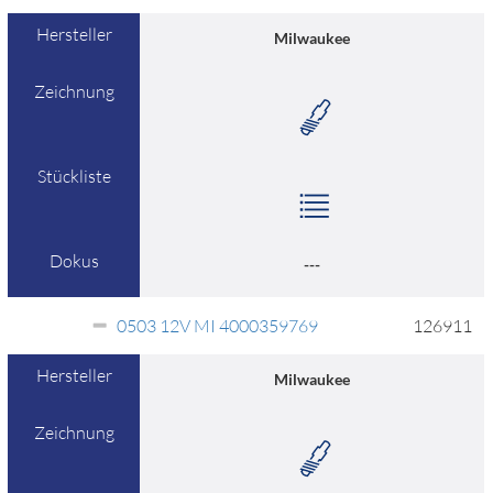
Hersteller
Milwaukee
Zeichnung
Stückliste
Dokus
---
0503 12V MI 4000359769
126911
Hersteller
Milwaukee
Zeichnung