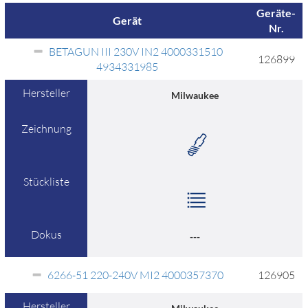
Geräte-
Gerät
Nr.
BETAGUN III 230V IN2 4000331510
126899
4934331985
Hersteller
Milwaukee
Zeichnung
Stückliste
Dokus
---
6266-51 220-240V MI2 4000357370
126905
Hersteller