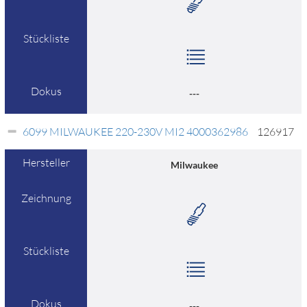
Stückliste
Dokus
---
6099 MILWAUKEE 220-230V MI2 4000362986
126917
Hersteller
Milwaukee
Zeichnung
Stückliste
Dokus
---