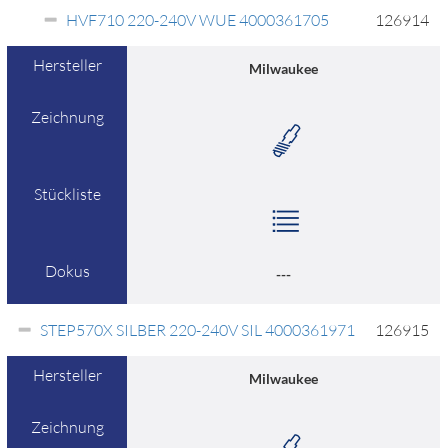
HVF710 220-240V WUE 4000361705
126914
Hersteller
Milwaukee
Zeichnung
Stückliste
Dokus
---
STEP570X SILBER 220-240V SIL 4000361971
126915
Hersteller
Milwaukee
Zeichnung