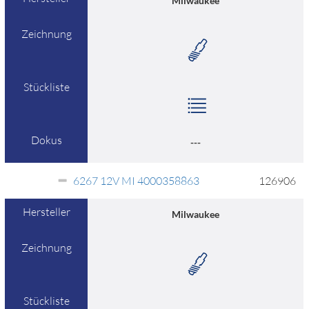
Milwaukee
Zeichnung
Stückliste
Dokus
---
6267 12V MI 4000358863
126906
Hersteller
Milwaukee
Zeichnung
Stückliste