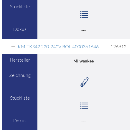
Stückliste
Dokus
---
KM-TKS42 220-240V ROL 4000361646
126912
Hersteller
Milwaukee
Zeichnung
Stückliste
Dokus
---