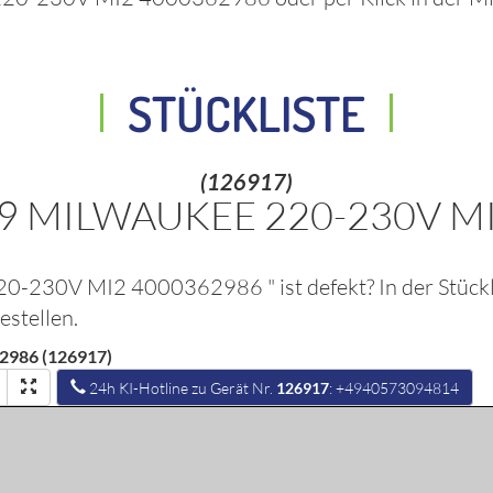
STÜCKLISTE
(126917)
99 MILWAUKEE 220-230V M
220-230V MI2 4000362986
" ist defekt? In der Stüc
stellen.
2986 (126917)
24h KI-Hotline zu Gerät Nr.
126917
: +4940573094814