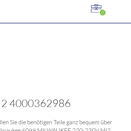
0
I2 4000362986
ellen Sie die benötigen Teile ganz bequem über
lwaukee 6099 MILWAUKEE 220-230V MI2