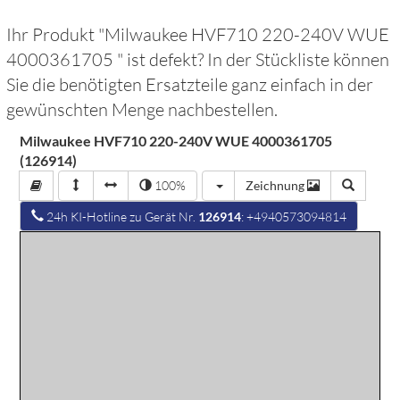
Ihr Produkt "
Milwaukee HVF710 220-240V WUE
4000361705
" ist defekt? In der Stückliste können
Sie die benötigten Ersatzteile ganz einfach in der
gewünschten Menge nachbestellen.
Milwaukee HVF710 220-240V WUE 4000361705
(126914)
100%
Zeichnung
24h KI-Hotline zu Gerät Nr.
126914
: +4940573094814