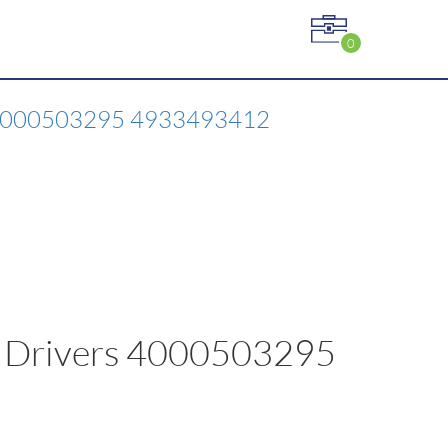
0
 4000503295 4933493412
 Drivers 4000503295