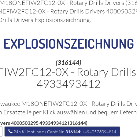
 M18ONEFIW2FC12-0X - Rotary Drills Drivers
(31
EFIW2FC12-0X - Rotary Drills Drivers 400050
ills Drivers
Explosionszeichnung.
EXPLOSIONSZEICHNUNG
(316144)
W2FC12-0X - Rotary Drills
4933493412
lwaukee M18ONEFIW2FC12-0X - Rotary Drills D
 Ersatzteile per Klick auswählen und bequem liefern
ivers 4000503295 4933493412 (316144)
24h KI-Hotline zu Gerät Nr.
316144
: +4940573094814