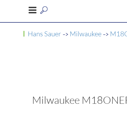
->
->
Hans Sauer
Milwaukee
M18O
Milwaukee M18ONEFI