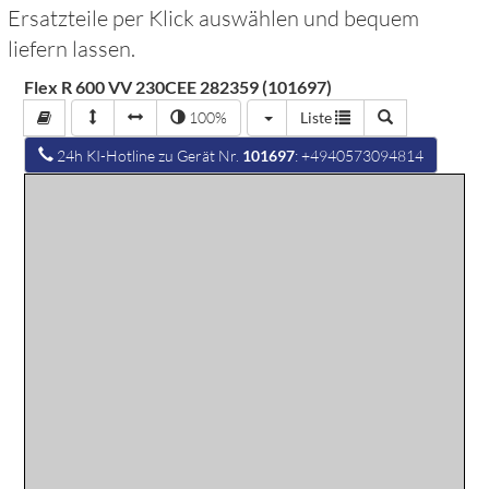
Ersatzteile per Klick auswählen und bequem
liefern lassen.
Flex R 600 VV 230CEE 282359 (101697)
100%
Liste
24h KI-Hotline zu Gerät Nr.
101697
: +4940573094814