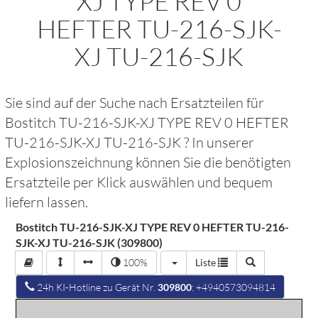
XJ TYPE REV 0
HEFTER TU-216-SJK-
XJ TU-216-SJK
Sie sind auf der Suche nach Ersatzteilen für
Bostitch TU-216-SJK-XJ TYPE REV 0 HEFTER
TU-216-SJK-XJ TU-216-SJK
? In unserer
Explosionszeichnung können Sie die benötigten
Ersatzteile per Klick auswählen und bequem
liefern lassen.
Bostitch TU-216-SJK-XJ TYPE REV 0 HEFTER TU-216-
SJK-XJ TU-216-SJK (309800)
100%
Liste
24h KI-Hotline zu Gerät Nr.
309800
: +4940573094814