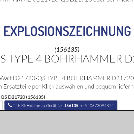
EXPLOSIONSZEICHNUNG
(156135)
QS TYPE 4 BOHRHAMMER D
Walt D21720-QS TYPE 4 BOHRHAMMER D2172
 Ersatzteile per Klick auswählen und bequem liefern
QS D21720 (156135)
24h KI-Hotline zu Gerät Nr.
156135
: +4940573094814