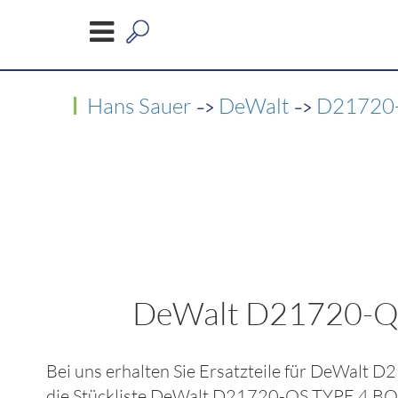
->
->
Hans Sauer
DeWalt
D21720
DeWalt D21720-
Bei uns erhalten Sie Ersatzteile für
DeWalt D
die Stückliste
DeWalt D21720-QS TYPE 4 