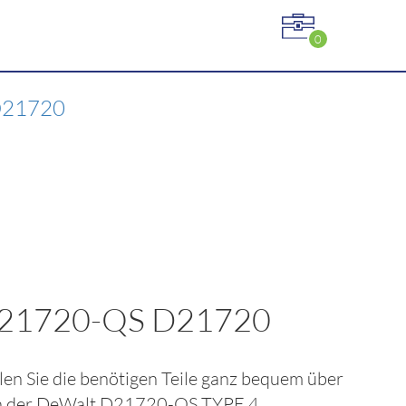
0
D21720
21720-QS D21720
llen Sie die benötigen Teile ganz bequem über
n der
DeWalt D21720-QS TYPE 4