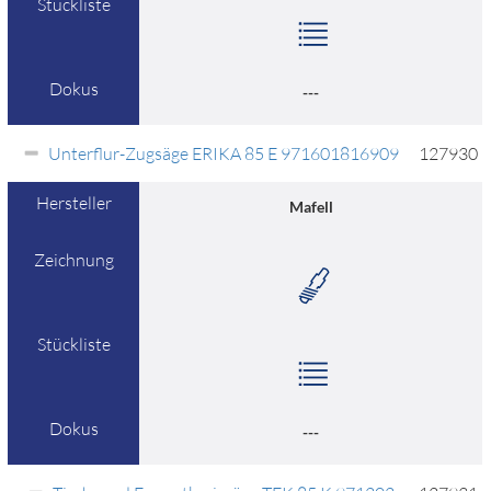
Stückliste
Dokus
---
Unterflur-Zugsäge ERIKA 85 E 971601816909
127930
Hersteller
Mafell
Zeichnung
Stückliste
Dokus
---