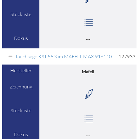
Stückliste
Dokus
---
Tauchsäge KST 55 S im MAFELL-MAX 916110
127933
Hersteller
Mafell
Zeichnung
Stückliste
Dokus
---