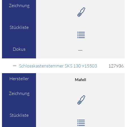
Zeichnung
Stückliste
Dokus
---
Schlosskastenstemmer SKS 130 915503
127936
Hersteller
Mafell
Zeichnung
Stückliste