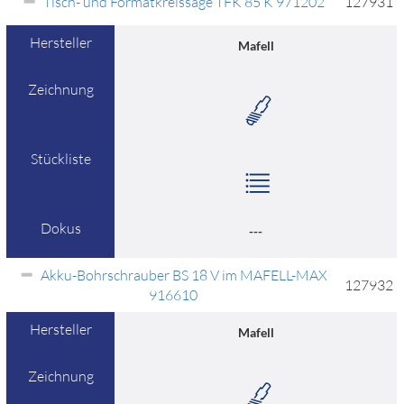
Tisch- und Formatkreissäge TFK 85 K 971202
127931
Hersteller
Mafell
Zeichnung
Stückliste
Dokus
---
Akku-Bohrschrauber BS 18 V im MAFELL-MAX
127932
916610
Hersteller
Mafell
Zeichnung