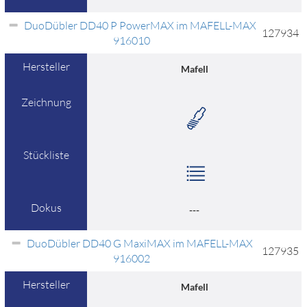
DuoDübler DD40 P PowerMAX im MAFELL-MAX
127934
916010
Hersteller
Mafell
Zeichnung
Stückliste
Dokus
---
DuoDübler DD40 G MaxiMAX im MAFELL-MAX
127935
916002
Hersteller
Mafell