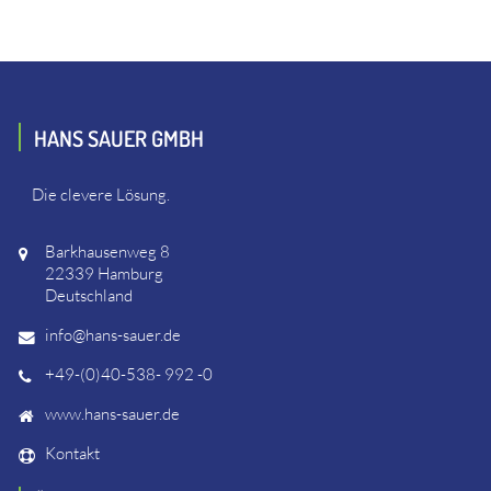
HANS SAUER GMBH
Die clevere Lösung.
Barkhausenweg 8
22339 Hamburg
Deutschland
info@hans-sauer.de
+49-(0)40-538- 992 -0
www.hans-sauer.de
Kontakt