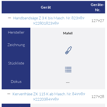
Geräte-
Gerät
Nr.
Handbandsäge Z 3 K bis Masch. Nr. 823989
127927
922801823989
Hersteller
Mafell
Zeichnung
Stückliste
Dokus
---
Kervenfräse ZK 115 K ab Masch. Nr. 849989
127928
922203849989