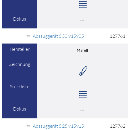
Dokus
---
Absauggerät S 50 915905
127761
Hersteller
Mafell
Zeichnung
Stückliste
Dokus
---
Absauggerät S 25 915915
127762