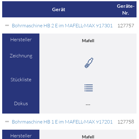
Geräte-
Gerät
Nr.
Bohrmaschine HB 2 E im MAFELL-MAX 917301
127757
Hersteller
Mafell
Zeichnung
Stückliste
Dokus
---
Bohrmaschine HB 1 E im MAFELL-MAX 917201
127758
Hersteller
Mafell