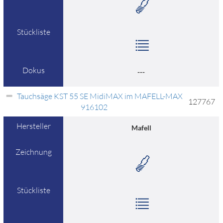
Stückliste
Dokus
---
Tauchsäge KST 55 SE MidiMAX im MAFELL-MAX
127767
916102
Hersteller
Mafell
Zeichnung
Stückliste