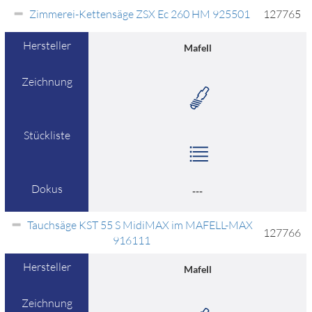
Zimmerei-Kettensäge ZSX Ec 260 HM 925501
127765
Hersteller
Mafell
Zeichnung
Stückliste
Dokus
---
Tauchsäge KST 55 S MidiMAX im MAFELL-MAX
127766
916111
Hersteller
Mafell
Zeichnung