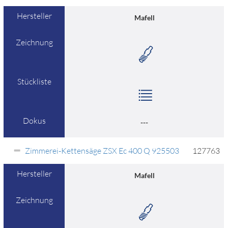
Hersteller
Mafell
Zeichnung
Stückliste
Dokus
---
Zimmerei-Kettensäge ZSX Ec 400 Q 925503
127763
Hersteller
Mafell
Zeichnung