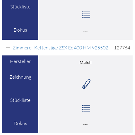
Stückliste
Dokus
---
Zimmerei-Kettensäge ZSX Ec 400 HM 925502
127764
Hersteller
Mafell
Zeichnung
Stückliste
Dokus
---