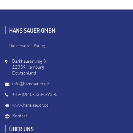
HANS SAUER GMBH
Die clevere Lösung.
Barkhausenweg 8
22339 Hamburg
Deutschland
info@hans-sauer.de
+49-(0)40-538- 992 -0
www.hans-sauer.de
Kontakt
ÜBER UNS