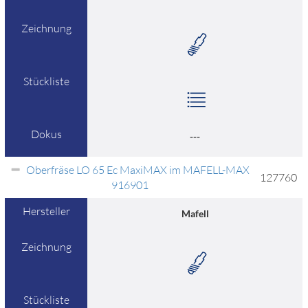
Zeichnung
Stückliste
Dokus
---
Oberfräse LO 65 Ec MaxiMAX im MAFELL-MAX
127760
916901
Hersteller
Mafell
Zeichnung
Stückliste