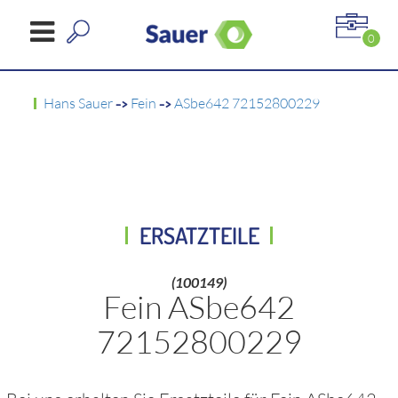
0
Hans Sauer
->
Fein
->
ASbe642 72152800229
ERSATZTEILE
(100149)
Fein ASbe642
72152800229