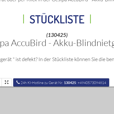
STÜCKLISTE
(130425)
pa AccuBird - Akku-Blindniet
tgerät
" ist defekt? In der Stückliste können Sie die be
24h KI-Hotline zu Gerät Nr.
130425
: +4940573094814