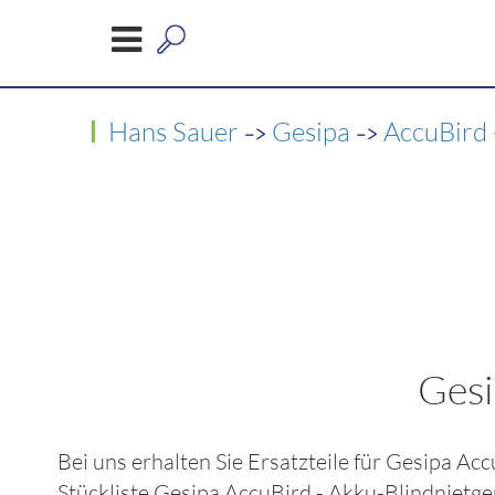
->
->
Hans Sauer
Gesipa
AccuBird 
Gesi
Bei uns erhalten Sie Ersatzteile für
Gesipa Acc
Stückliste
Gesipa AccuBird - Akku-Blindnietge