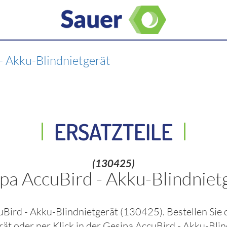
- Akku-Blindnietgerät
ERSATZTEILE
(130425)
pa AccuBird - Akku-Blindniet
uBird - Akku-Blindnietgerät
(130425)
. Bestellen Sie
rät
oder per Klick in der
Gesipa AccuBird - Akku-Blin