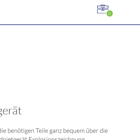
0
gerät
 die benötigen Teile ganz bequem über die
dnietgerät
Explosionszeichnung.