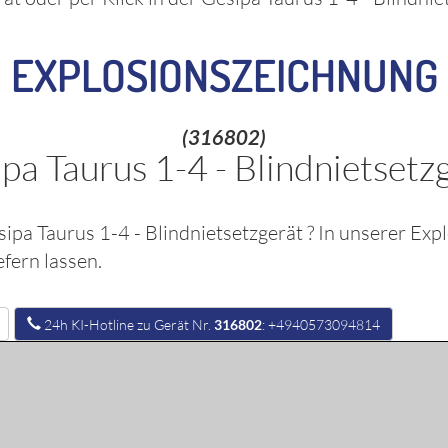
EXPLOSIONSZEICHNUNG
(316802)
pa Taurus 1-4 - Blindnietsetz
ipa Taurus 1-4 - Blindnietsetzgerät
? In unserer Exp
fern lassen.
24h KI-Hotline zu Gerät Nr.
316802
: +4940573094814