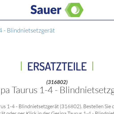
4 - Blindnietsetzgerät
ERSATZTEILE
(316802)
pa Taurus 1-4 - Blindnietsetz
us 1-4 - Blindnietsetzgerät
(316802)
. Bestellen Sie
rät
oder per Klick in der
Gesipa Taurus 1-4 - Blindnie