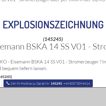
EXPLOSIONSZEICHNUNG
(145245)
semann BSKA 14 SS V01 - Str
KO - Eisemann BSKA 14 SS V01 - Stromerzeuger
? I
d bequem liefern lassen.
145245)
24h KI-Hotline zu Gerät Nr.
145245
: +4940573094814