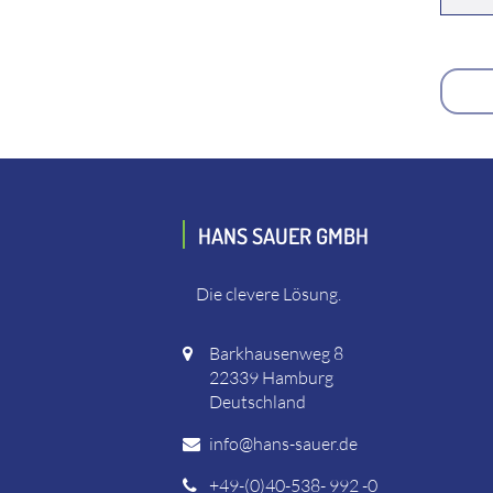
HANS SAUER GMBH
Die clevere Lösung.
Barkhausenweg 8
22339 Hamburg
Deutschland
info@hans-sauer.de
+49-(0)40-538- 992 -0