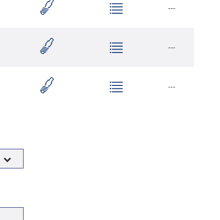
---
---
---