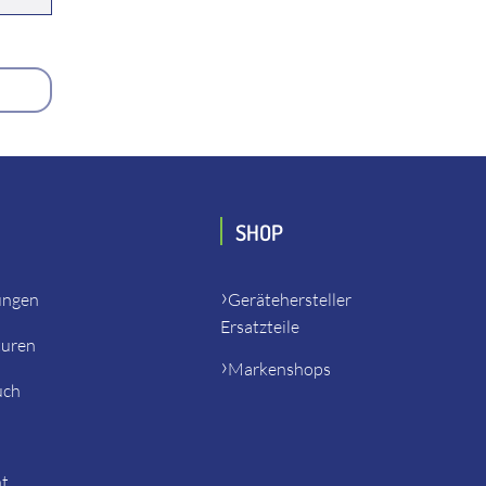
SHOP
ungen
Gerätehersteller
Ersatzteile
turen
Markenshops
uch
ht