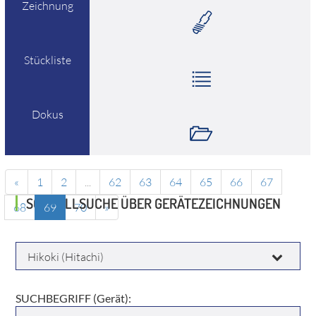
Zeichnung
Stückliste
Dokus
«
1
2
...
62
63
64
65
66
67
SCHNELLSUCHE ÜBER GERÄTEZEICHNUNGEN
68
69
70
»
HERSTELLER:
SUCHBEGRIFF (Gerät):