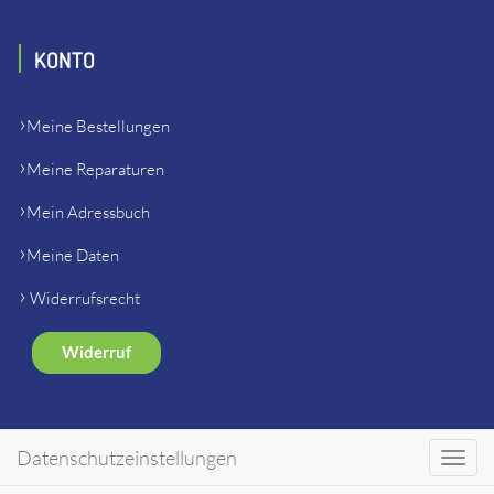
KONTO
Meine Bestellungen
Meine Reparaturen
Mein Adressbuch
Meine Daten
Widerrufsrecht
Widerruf
SHOP
Datenschutzeinstellungen
Toggl
navig