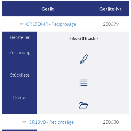
Gerät
Geräte-Nr.
CR18DMR - Reciprosäge
250679
Hersteller
Hikoki (Hitachi)
Zeichnung
Stückliste
Dokus
CR13VB - Reciprosäge
250680