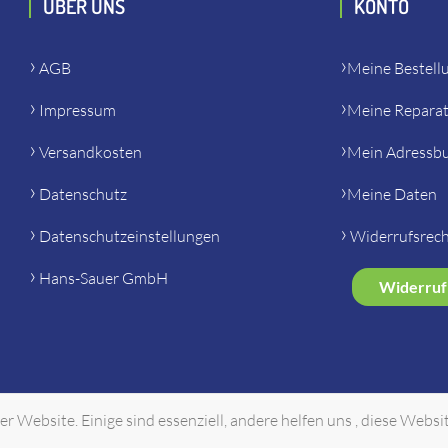
ÜBER UNS
KONTO
AGB
Meine Bestell
Impressum
Meine Repara
Versandkosten
Mein Adressb
Datenschutz
Meine Daten
Datenschutzeinstellungen
Widerrufsrec
Hans-Sauer GmbH
Widerruf
r Website. Einige sind essenziell, andere helfen uns , diese Websi