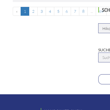
SCH
«
1
2
3
4
5
6
7
8
...
69
HERST
SUCHB