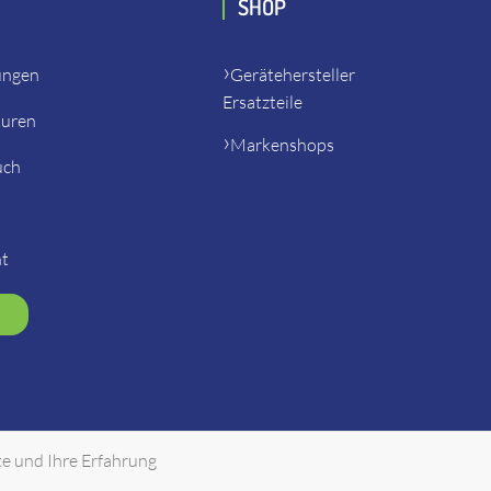
SHOP
ungen
Gerätehersteller
Ersatzteile
turen
Markenshops
uch
ht
te und Ihre Erfahrung