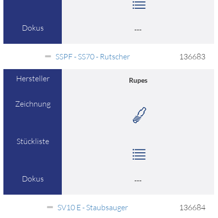
Dokus
---
SSPF - SS70 - Rutscher
136683
Hersteller
Rupes
Zeichnung
Stückliste
Dokus
---
SV10 E - Staubsauger
136684