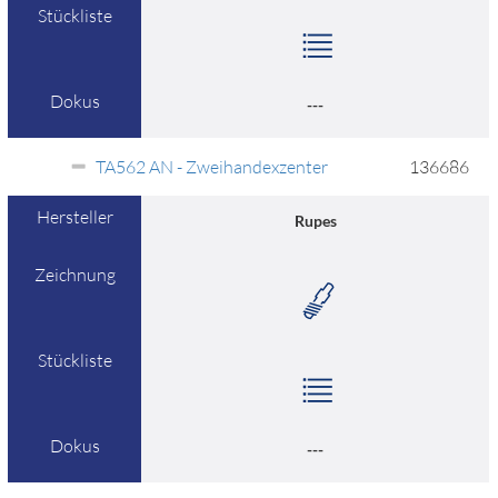
Stückliste
Dokus
---
TA562 AN - Zweihandexzenter
136686
Hersteller
Rupes
Zeichnung
Stückliste
Dokus
---