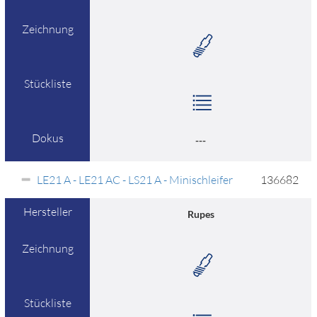
Zeichnung
Stückliste
Dokus
---
LE21 A - LE21 AC - LS21 A - Minischleifer
136682
Hersteller
Rupes
Zeichnung
Stückliste