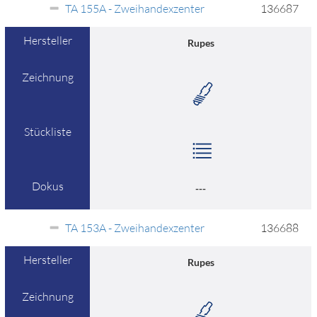
TA 155A - Zweihandexzenter
136687
Hersteller
Rupes
Zeichnung
Stückliste
Dokus
---
TA 153A - Zweihandexzenter
136688
Hersteller
Rupes
Zeichnung