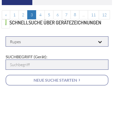
«
1
2
3
4
5
6
7
8
...
11
12
SCHNELLSUCHE ÜBER GERÄTEZEICHNUNGEN
»
HERSTELLER:
SUCHBEGRIFF (Gerät):
NEUE SUCHE STARTEN