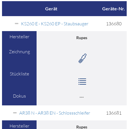
Gerät
Geräte-Nr.
KS260 E - KS260 EP - Staubsauger
136680
Hersteller
Rupes
Zeichnung
Stückliste
Dokus
---
AR38 N - AR38 EN - Schlossschleifer
136681
Hersteller
Rupes