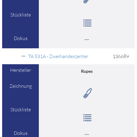
Stückliste
Dokus
---
TA 531A - Zweihandexzenter
136689
Hersteller
Rupes
Zeichnung
Stückliste
Dokus
---