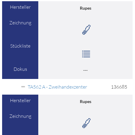
Hersteller
Rupes
Zeichnung
Stückliste
Dokus
---
TA562 A - Zweihandexzenter
136685
Hersteller
Rupes
Zeichnung