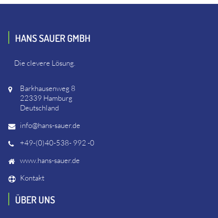
HANS SAUER GMBH
Die clevere Lösung.
Barkhausenweg 8
22339 Hamburg
Deutschland
info@hans-sauer.de
+49-(0)40-538- 992 -0
www.hans-sauer.de
Kontakt
ÜBER UNS