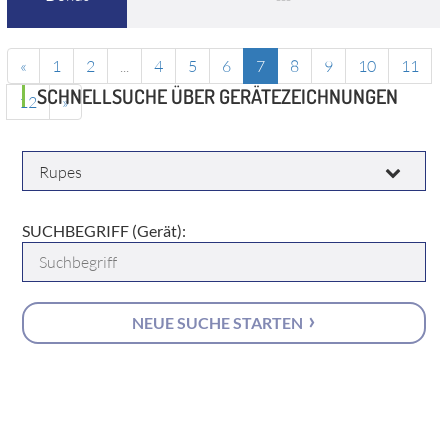
«
1
2
...
4
5
6
7
8
9
10
11
SCHNELLSUCHE ÜBER GERÄTEZEICHNUNGEN
12
»
HERSTELLER:
SUCHBEGRIFF (Gerät):
NEUE SUCHE STARTEN