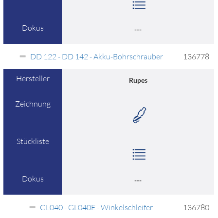
Dokus
---
DD 122 - DD 142 - Akku-Bohrschrauber
136778
Hersteller
Rupes
Zeichnung
Stückliste
Dokus
---
GL040 - GL040E - Winkelschleifer
136780