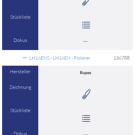
Stückliste
Dokus
---
LH16ENS - LH16EN - Polierer
136788
Hersteller
Rupes
Zeichnung
Stückliste
Dokus
---