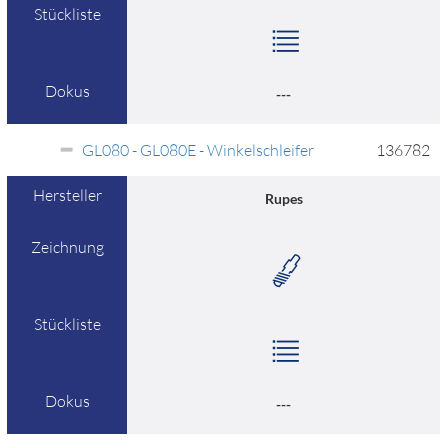
Stückliste
Dokus
---
GL080 - GL080E - Winkelschleifer
136782
Hersteller
Rupes
Zeichnung
Stückliste
Dokus
---