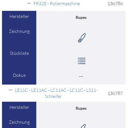
FR32E - Poliermaschine
136786
Hersteller
Rupes
Zeichnung
Stückliste
Dokus
---
LE11C - LE11AC - LC11AC - LC11C - LS11 -
136787
Schleifer
Hersteller
Rupes
Zeichnung