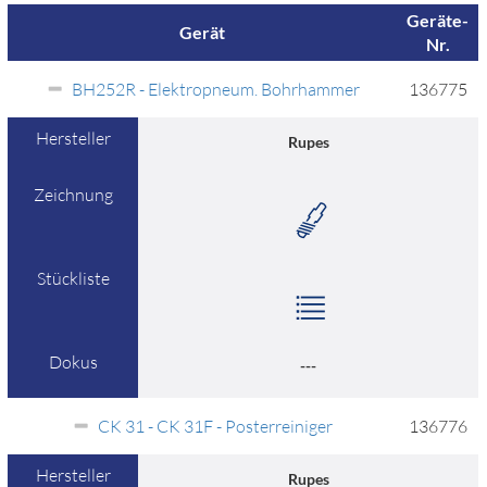
Geräte-
Gerät
Nr.
BH252R - Elektropneum. Bohrhammer
136775
Hersteller
Rupes
Zeichnung
Stückliste
Dokus
---
CK 31 - CK 31F - Posterreiniger
136776
Hersteller
Rupes