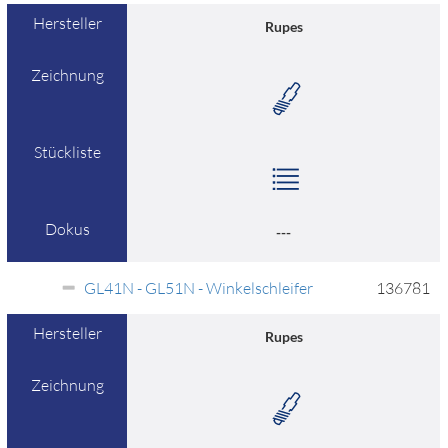
Hersteller
Rupes
Zeichnung
Stückliste
Dokus
---
GL41N - GL51N - Winkelschleifer
136781
Hersteller
Rupes
Zeichnung