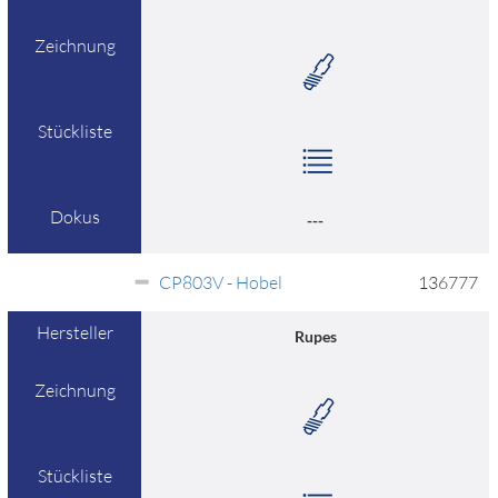
Zeichnung
Stückliste
Dokus
---
CP803V - Hobel
136777
Hersteller
Rupes
Zeichnung
Stückliste