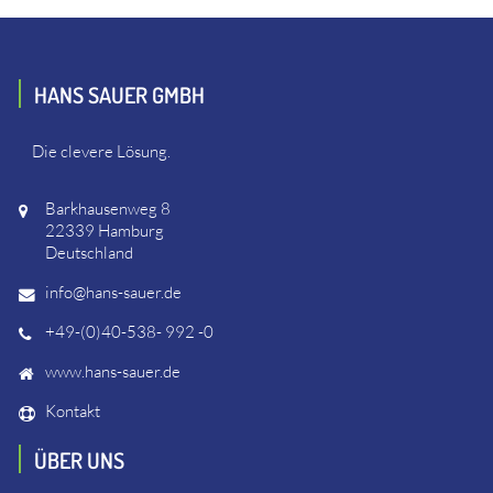
HANS SAUER GMBH
Die clevere Lösung.
Barkhausenweg 8
22339 Hamburg
Deutschland
info@hans-sauer.de
+49-(0)40-538- 992 -0
www.hans-sauer.de
Kontakt
ÜBER UNS