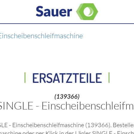
Einscheibenschleifmaschine
ERSATZTEILE
(139366)
SINGLE - Einscheibenschleif
GLE - Einscheibenschleifmaschine
(139366)
. Bestell
fmaschine
oder per Klick in der
Lägler SINGLE - Einsc