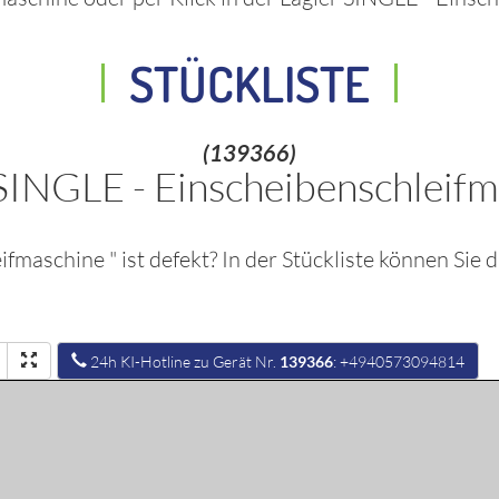
STÜCKLISTE
(139366)
SINGLE - Einscheibenschleif
eifmaschine
" ist defekt? In der Stückliste können Sie 
)
24h KI-Hotline zu Gerät Nr.
139366
: +4940573094814