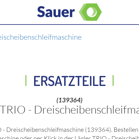
eischeibenschleifmaschine
ERSATZTEILE
(139364)
 TRIO - Dreischeibenschleifm
O - Dreischeibenschleifmaschine
(139364)
. Bestelle
maschine
oder per Klick in der
Lägler TRIO - Dreischei