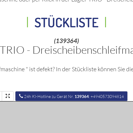
STÜCKLISTE
(139364)
 TRIO - Dreischeibenschleifm
ifmaschine
" ist defekt? In der Stückliste können Sie d
24h KI-Hotline zu Gerät Nr.
139364
: +4940573094814