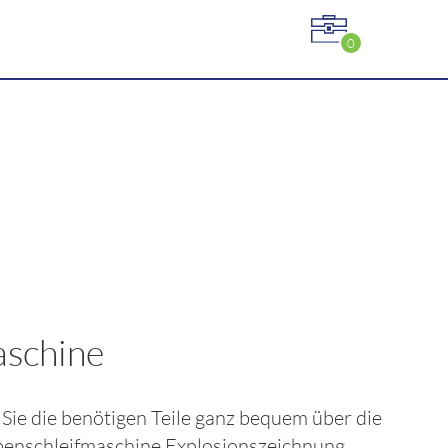
0
aschine
n Sie die benötigen Teile ganz bequem über die
benschleifmaschine
Explosionszeichnung.