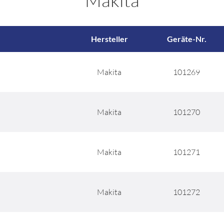
Makita
Hersteller
Geräte-Nr.
Makita
101269
Makita
101270
D
Makita
101271
D
Makita
101272