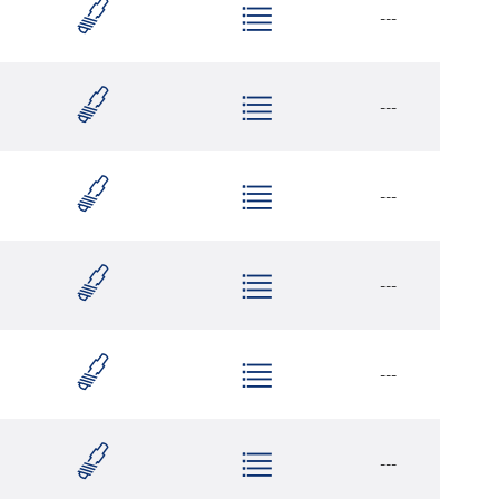
---
---
---
---
---
---