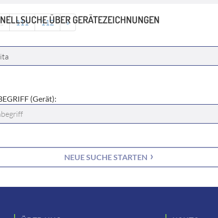
NELLSUCHE ÜBER GERÄTEZEICHNUNGEN
...
111
112
»
ELLER:
EGRIFF (Gerät):
NEUE SUCHE STARTEN