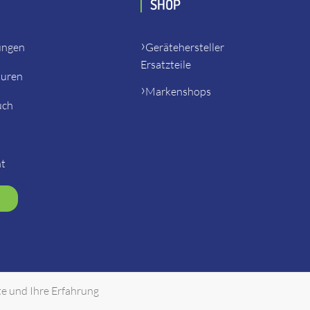
SHOP
ungen
Gerätehersteller
Ersatzteile
turen
Markenshops
uch
ht
te und Ihre Erfahrung