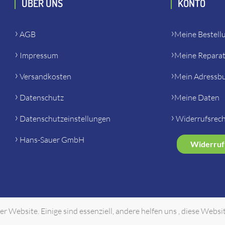
ÜBER UNS
KONTO
AGB
Meine Bestell
Impressum
Meine Repara
Versandkosten
Mein Adressb
Datenschutz
Meine Daten
Datenschutzeinstellungen
Widerrufsrec
Hans-Sauer GmbH
Widerruf
r Website. Einige sind essenziell, andere helfen uns , diese Websi