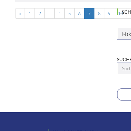
SCH
«
1
2
...
4
5
6
7
8
9
10
HERST
SUCHB