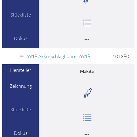
Stückliste
Dokus
---
6918 Akku-Schlagbohrer 6918
101380
Hersteller
Makita
Zeichnung
Stückliste
Dokus
---