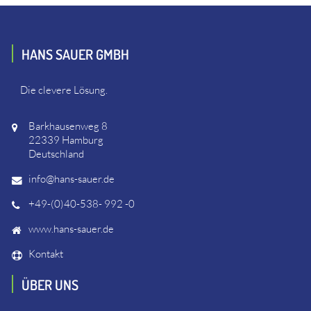
HANS SAUER GMBH
Die clevere Lösung.
Barkhausenweg 8
22339 Hamburg
Deutschland
info@hans-sauer.de
+49-(0)40-538- 992 -0
www.hans-sauer.de
Kontakt
ÜBER UNS