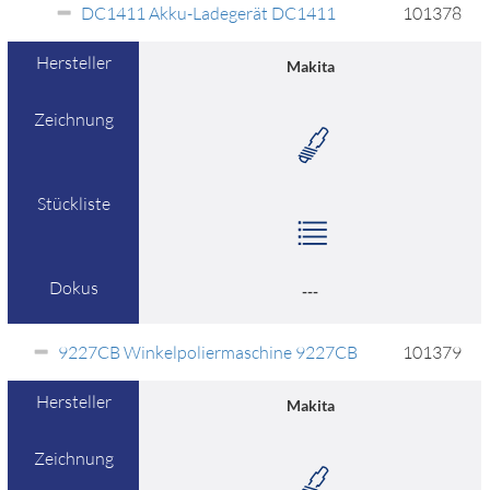
DC1411 Akku-Ladegerät DC1411
101378
Hersteller
Makita
Zeichnung
Stückliste
Dokus
---
9227CB Winkelpoliermaschine 9227CB
101379
Hersteller
Makita
Zeichnung