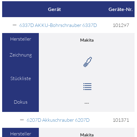
Gerät
Geräte-Nr.
6337D AKKU-Bohrschrauber 6337D
101297
Hersteller
Makita
Zeichnung
Stückliste
Dokus
---
6207D Akkuschrauber 6207D
101371
Hersteller
Makita