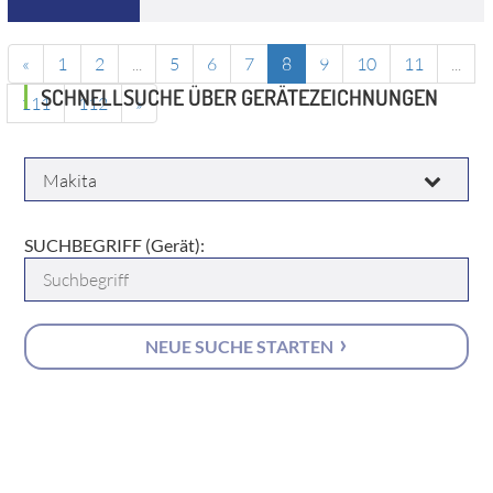
«
1
2
...
5
6
7
8
9
10
11
...
SCHNELLSUCHE ÜBER GERÄTEZEICHNUNGEN
111
112
»
HERSTELLER:
SUCHBEGRIFF (Gerät):
NEUE SUCHE STARTEN