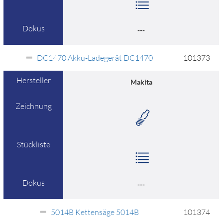
Dokus
---
DC1470 Akku-Ladegerät DC1470
101373
Hersteller
Makita
Zeichnung
Stückliste
Dokus
---
5014B Kettensäge 5014B
101374