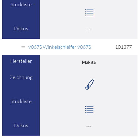
Stückliste
Dokus
---
9067S Winkelschleifer 9067S
101377
Hersteller
Makita
Zeichnung
Stückliste
Dokus
---