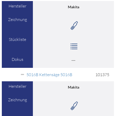
Hersteller
Makita
Zeichnung
Stückliste
Dokus
---
5016B Kettensäge 5016B
101375
Hersteller
Makita
Zeichnung