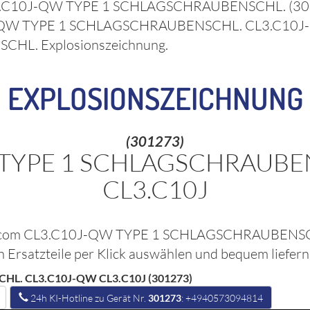
3.C10J-QW TYPE 1 SCHLAGSCHRAUBENSCHL.
(3
-QW TYPE 1 SCHLAGSCHRAUBENSCHL. CL3.C10J
SCHL.
Explosionszeichnung.
EXPLOSIONSZEICHNUNG
(301273)
 TYPE 1 SCHLAGSCHRAUBE
CL3.C10J
com CL3.C10J-QW TYPE 1 SCHLAGSCHRAUBENSC
 Ersatzteile per Klick auswählen und bequem liefern
L. CL3.C10J-QW CL3.C10J (301273)
24h KI-Hotline zu Gerät Nr.
301273
: +4940573094814