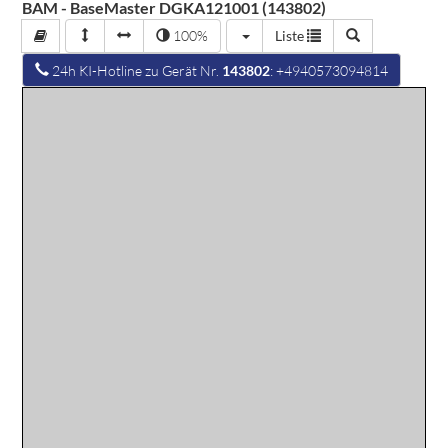
BAM - BaseMaster DGKA121001 (143802)
100%
Liste
24h KI-Hotline zu Gerät Nr.
143802
: +4940573094814