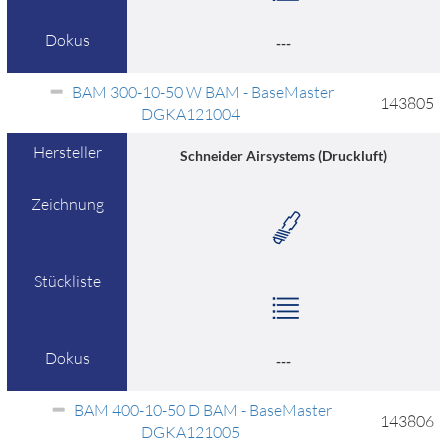
Dokus
---
BAM 300-10-50 W BAM - BaseMaster
143805
DGKA121004
Hersteller
Schneider Airsystems (Druckluft)
Zeichnung
Stückliste
Dokus
---
BAM 400-10-50 D BAM - BaseMaster
143806
DGKA121005