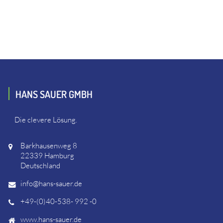
HANS SAUER GMBH
Die clevere Lösung.
Barkhausenweg 8
22339 Hamburg
Deutschland
info@hans-sauer.de
+49-(0)40-538- 992 -0
www.hans-sauer.de