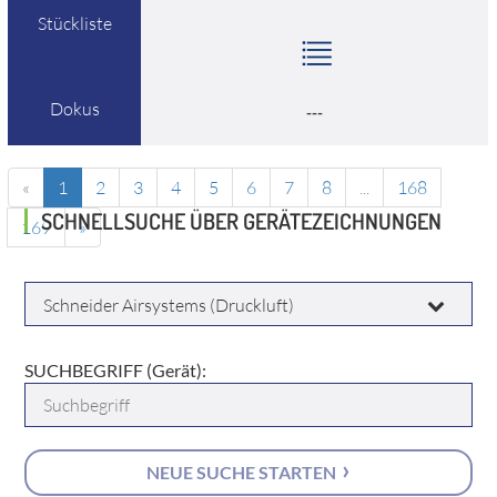
Stückliste
Dokus
---
«
1
2
3
4
5
6
7
8
...
168
SCHNELLSUCHE ÜBER GERÄTEZEICHNUNGEN
169
»
HERSTELLER:
SUCHBEGRIFF (Gerät):
NEUE SUCHE STARTEN