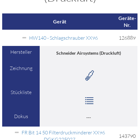
Geräte-
Gerät
Nr.
HW140 - Schlagschrauber XX96
126889
Hersteller
Schneider Airsystems (Druckluft)
Zeichnung
Stückliste
Dokus
---
FR Bit 14 50 Filterdruckminderer XX96
143790
DGKG225027