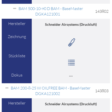
BAM 500-10-90 D BAM - BaseMaster
143802
DGKA121001
Hersteller
Schneider Airsystems (Druckluft)
Zeichnung
Stückliste
Dokus
---
BAM 200-8-25 W OILFREE BAM - BaseMaster
143803
DGKA121002
Hersteller
Schneider Airsystems (Druckluft)