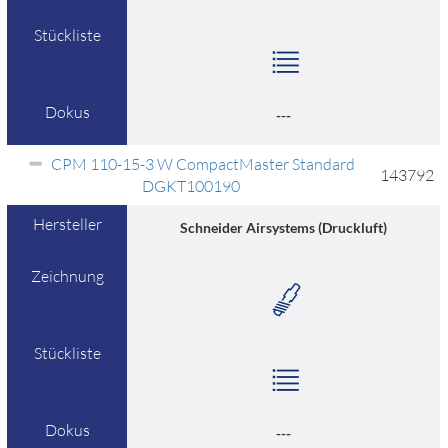
Stückliste
Dokus
---
CPM 110-15-3 W CompactMaster Standard
143792
DGKT100190
Hersteller
Schneider Airsystems (Druckluft)
Zeichnung
Stückliste
Dokus
---