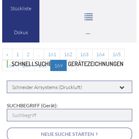
Stückliste
Dokus
---
«
1
2
...
161
162
163
164
165
SCHNELLSUCHE ÜBER GERÄTEZEICHNUNGEN
166
167
168
169
»
HERSTELLER:
SUCHBEGRIFF (Gerät):
NEUE SUCHE STARTEN