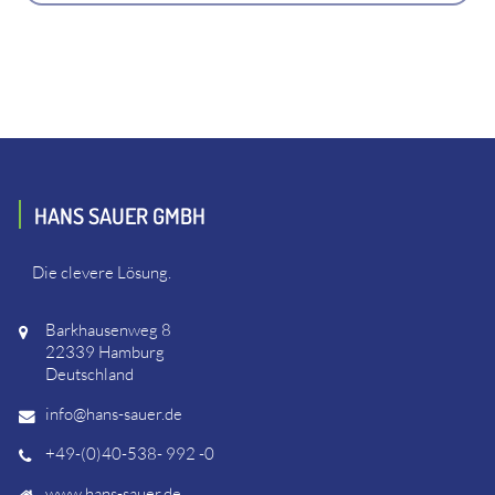
HANS SAUER GMBH
Die clevere Lösung.
Barkhausenweg 8
22339 Hamburg
Deutschland
info@hans-sauer.de
+49-(0)40-538- 992 -0
www.hans-sauer.de