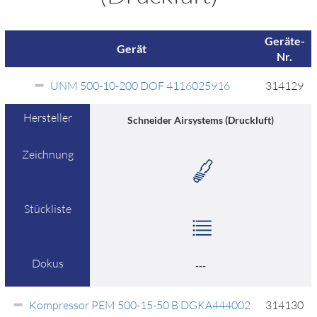
Geräte-
Gerät
Nr.
UNM 500-10-200 DOF 4116025916
314129
Hersteller
Schneider Airsystems (Druckluft)
Zeichnung
Stückliste
Dokus
---
Kompressor PEM 500-15-50 B DGKA444002
314130