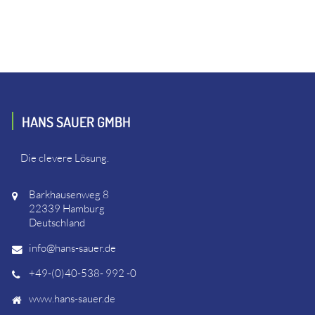
HANS SAUER GMBH
Die clevere Lösung.
Barkhausenweg 8
22339 Hamburg
Deutschland
info@hans-sauer.de
+49-(0)40-538- 992 -0
www.hans-sauer.de