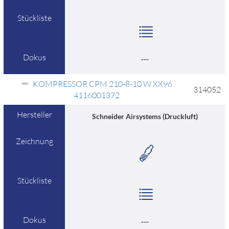
Stückliste
Dokus
---
KOMPRESSOR CPM 210-8-10 W XX96
314052
4116001372
Hersteller
Schneider Airsystems (Druckluft)
Zeichnung
Stückliste
Dokus
---