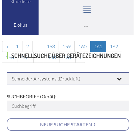
Stückliste
Dokus
---
«
1
2
...
158
159
160
161
162
SCHNELLSUCHE ÜBER GERÄTEZEICHNUNGEN
163
164
...
168
169
»
HERSTELLER:
SUCHBEGRIFF (Gerät):
NEUE SUCHE STARTEN