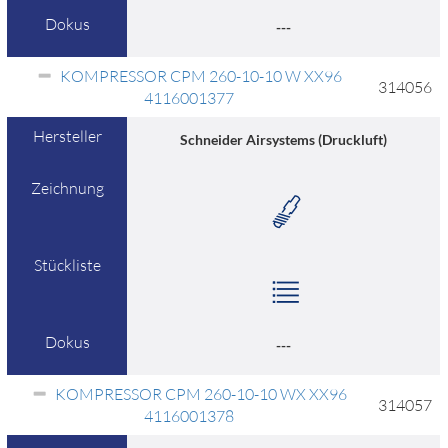
Dokus
---
KOMPRESSOR CPM 260-10-10 W XX96
314056
4116001377
Hersteller
Schneider Airsystems (Druckluft)
Zeichnung
Stückliste
Dokus
---
KOMPRESSOR CPM 260-10-10 WX XX96
314057
4116001378