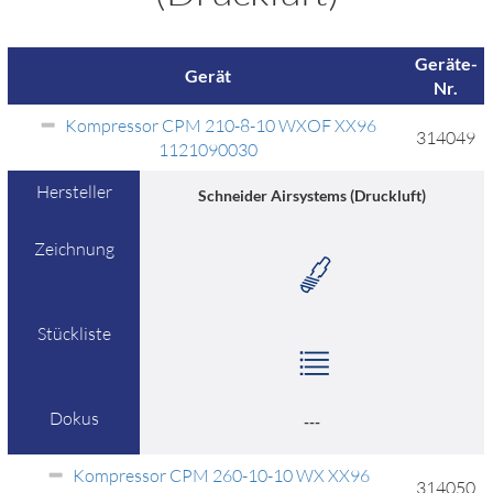
Geräte-
Gerät
Nr.
Kompressor CPM 210-8-10 WXOF XX96
314049
1121090030
Hersteller
Schneider Airsystems (Druckluft)
Zeichnung
Stückliste
Dokus
---
Kompressor CPM 260-10-10 WX XX96
314050