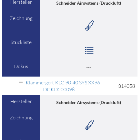
Hersteller
Schneider Airsystems (Druckluft)
Zeichnung
Stückliste
Dokus
---
Klammergert KLG 90-40 SYS XX96
314058
DGKD200098
Hersteller
Schneider Airsystems (Druckluft)
Zeichnung