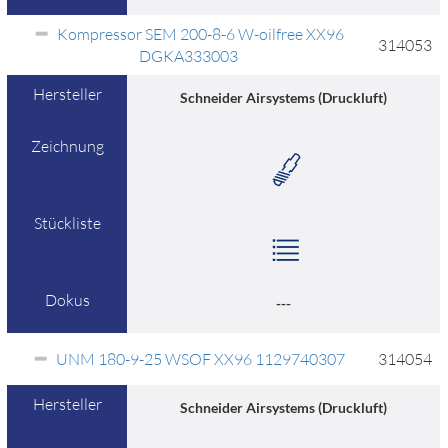
Kompressor SEM 200-8-6 W-oilfree XX96
314053
DGKA333003
Hersteller
Schneider Airsystems (Druckluft)
Zeichnung
Stückliste
Dokus
---
UNM 180-9-25 WSOF XX96 1129740307
314054
Hersteller
Schneider Airsystems (Druckluft)