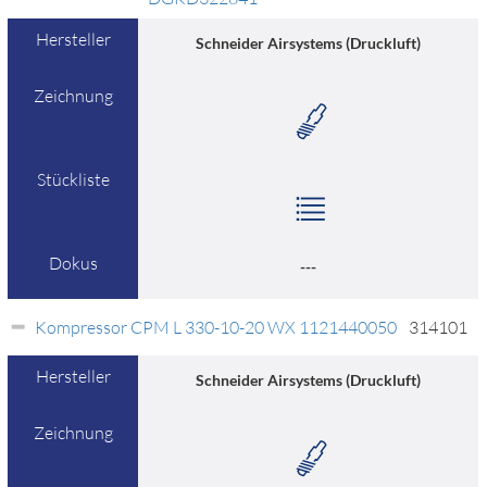
Hersteller
Schneider Airsystems (Druckluft)
Zeichnung
Stückliste
Dokus
---
Kompressor CPM L 330-10-20 WX 1121440050
314101
Hersteller
Schneider Airsystems (Druckluft)
Zeichnung