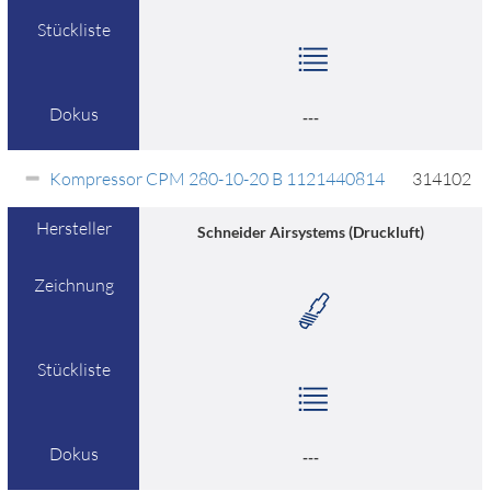
Stückliste
Dokus
---
Kompressor CPM 280-10-20 B 1121440814
314102
Hersteller
Schneider Airsystems (Druckluft)
Zeichnung
Stückliste
Dokus
---