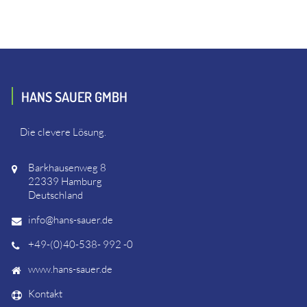
HANS SAUER GMBH
Die clevere Lösung.
Barkhausenweg 8
22339 Hamburg
Deutschland
info@hans-sauer.de
+49-(0)40-538- 992 -0
www.hans-sauer.de
Kontakt