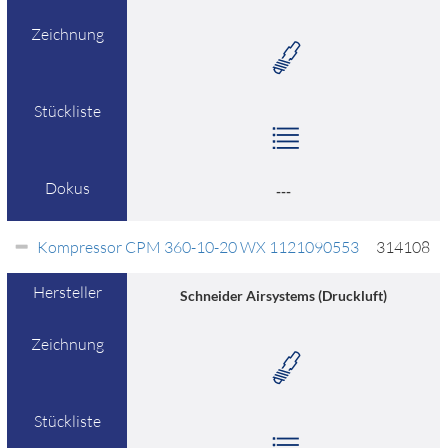
Zeichnung
Stückliste
Dokus
---
Kompressor CPM 360-10-20 WX 1121090553
314108
Hersteller
Schneider Airsystems (Druckluft)
Zeichnung
Stückliste