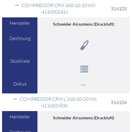
COMPRESSOR CPM 360-10-20 WX
314103
4116001416
Hersteller
Schneider Airsystems (Druckluft)
Zeichnung
Stückliste
Dokus
---
COMPRESSOR CPM L 310-10-20 WX
314104
4116026836
Hersteller
Schneider Airsystems (Druckluft)