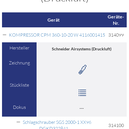
Geräte-
Gerät
Nr.
KOMPRESSOR CPM 360-10-20 W 4116001415
314099
Hersteller
Schneider Airsystems (Druckluft)
Zeichnung
Stückliste
Dokus
---
Schlagschrauber SGS 2000-1 XX96
314100
DGKD322841