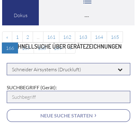
Dokus
---
«
1
2
...
161
162
163
164
165
SCHNELLSUCHE ÜBER GERÄTEZEICHNUNGEN
166
167
168
169
»
HERSTELLER:
SUCHBEGRIFF (Gerät):
NEUE SUCHE STARTEN