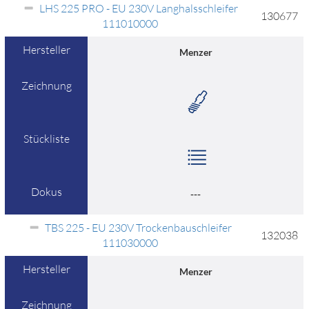
LHS 225 PRO - EU 230V Langhalsschleifer
130677
111010000
Hersteller
Menzer
Zeichnung
Stückliste
Dokus
---
TBS 225 - EU 230V Trockenbauschleifer
132038
111030000
Hersteller
Menzer
Zeichnung