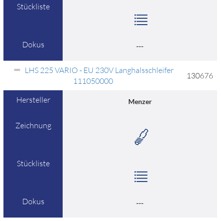
Stückliste
Dokus
---
LHS 225 VARIO - EU 230V Langhalsschleifer
130676
111050000
Hersteller
Menzer
Zeichnung
Stückliste
Dokus
---