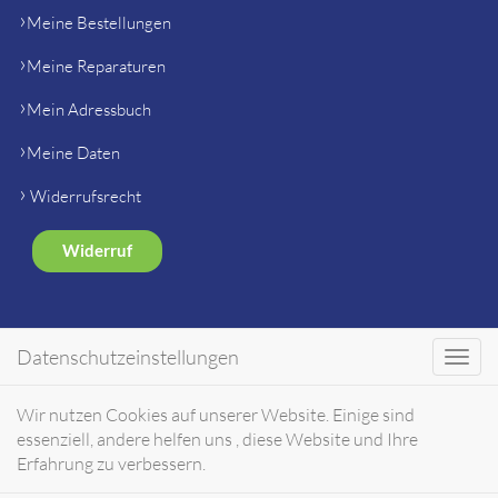
Meine Bestellungen
Meine Reparaturen
Mein Adressbuch
Meine Daten
Widerrufsrecht
Widerruf
SHOP
Datenschutzeinstellungen
Toggl
navig
Gerätehersteller Ersatzteile
Wir nutzen Cookies auf unserer Website. Einige sind
essenziell, andere helfen uns , diese Website und Ihre
Markenshops
Erfahrung zu verbessern.