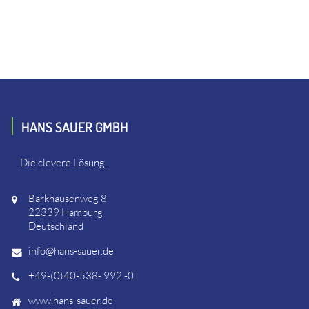
HANS SAUER GMBH
Die clevere Lösung.
Barkhausenweg 8
22339 Hamburg
Deutschland
info@hans-sauer.de
+49-(0)40-538- 992 -0
www.hans-sauer.de