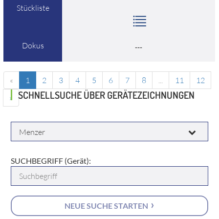
Stückliste
Dokus
---
«
1
2
3
4
5
6
7
8
...
11
12
SCHNELLSUCHE ÜBER GERÄTEZEICHNUNGEN
»
HERSTELLER:
SUCHBEGRIFF (Gerät):
NEUE SUCHE STARTEN