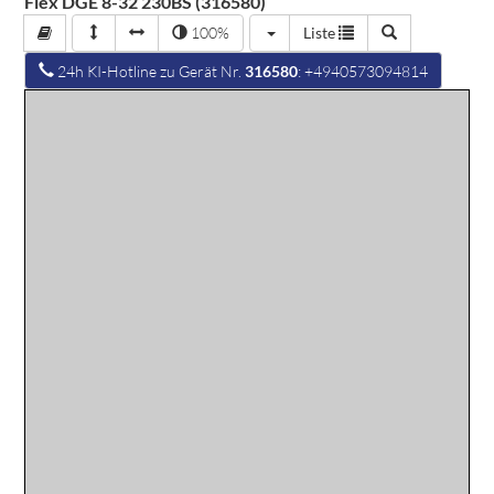
Flex DGE 8-32 230BS (316580)
100%
Liste
24h KI-Hotline zu Gerät Nr.
316580
: +4940573094814