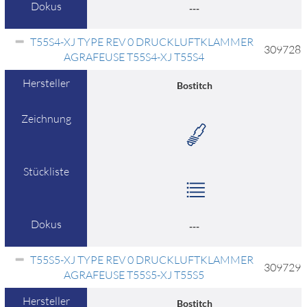
Dokus
---
T55S4-XJ TYPE REV 0 DRUCKLUFTKLAMMER
309728
AGRAFEUSE T55S4-XJ T55S4
Hersteller
Bostitch
Zeichnung
Stückliste
Dokus
---
T55S5-XJ TYPE REV 0 DRUCKLUFTKLAMMER
309729
AGRAFEUSE T55S5-XJ T55S5
Hersteller
Bostitch