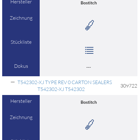
Hersteller
Bostitch
Zeichnung
Stückliste
Dokus
---
T542302-XJ TYPE REV 0 CARTON SEALERS
309722
T542302-XJ T542302
Hersteller
Bostitch
Zeichnung