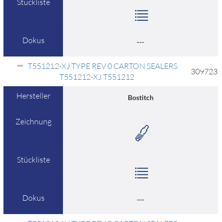
Stückliste
Dokus
---
T551212-XJ TYPE REV 0 CARTON SEALERS
309723
T551212-XJ T551212
Hersteller
Bostitch
Zeichnung
Stückliste
Dokus
---