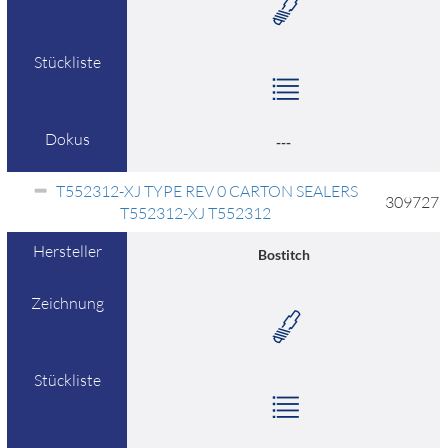
Stückliste
Dokus
---
T552312-XJ TYPE REV 0 CARTON SEALERS
309727
T552312-XJ T552312
Hersteller
Bostitch
Zeichnung
Stückliste