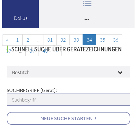
Dokus
---
«
1
2
...
31
32
33
34
35
36
SCHNELLSUCHE ÜBER GERÄTEZEICHNUNGEN
37
...
39
40
»
HERSTELLER:
SUCHBEGRIFF (Gerät):
NEUE SUCHE STARTEN