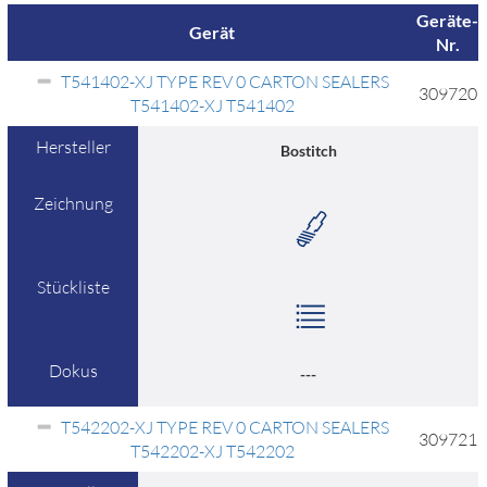
Geräte-
Gerät
Nr.
T541402-XJ TYPE REV 0 CARTON SEALERS
309720
T541402-XJ T541402
Hersteller
Bostitch
Zeichnung
Stückliste
Dokus
---
T542202-XJ TYPE REV 0 CARTON SEALERS
309721
T542202-XJ T542202