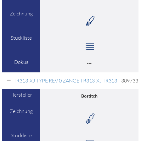
Zeichnung
Stückliste
Dokus
---
TR313-XJ TYPE REV 0 ZANGE TR313-XJ TR313
309733
Hersteller
Bostitch
Zeichnung
Stückliste