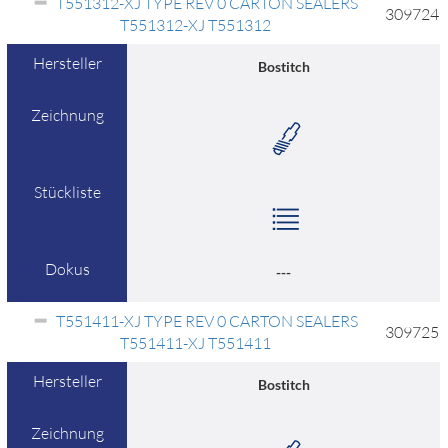
T551312-XJ TYPE REV 0 CARTON SEALERS
309724
T551312-XJ T551312
Hersteller
Bostitch
Zeichnung
Stückliste
Dokus
---
T551411-XJ TYPE REV 0 CARTON SEALERS
309725
T551411-XJ T551411
Hersteller
Bostitch
Zeichnung