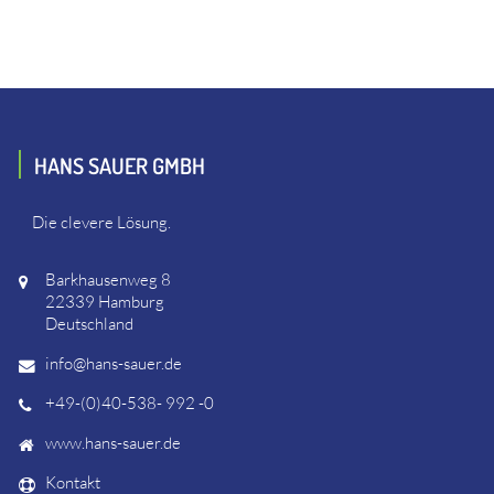
HANS SAUER GMBH
Die clevere Lösung.
Barkhausenweg 8
22339 Hamburg
Deutschland
info@hans-sauer.de
+49-(0)40-538- 992 -0
www.hans-sauer.de
Kontakt