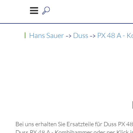
->
->
Hans Sauer
Duss
PX 48 A - 
Bei uns erhalten Sie Ersatzteile für
Duss PX 4
Duss PX 48 A - Kombihammer
oder per Klick 