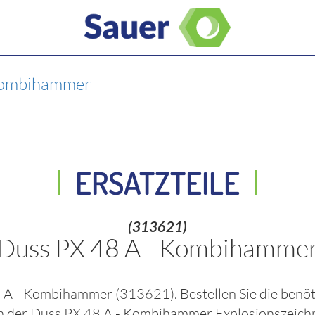
Kombihammer
ERSATZTEILE
(313621)
Duss PX 48 A - Kombihamme
8 A - Kombihammer
(313621)
. Bestellen Sie die ben
in der
Duss PX 48 A - Kombihammer
Explosionszeich