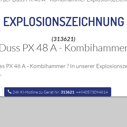
EXPLOSIONSZEICHNUNG
(313621)
Duss PX 48 A - Kombihamme
ss PX 48 A - Kombihammer
? In unserer Explosionsz
.
24h KI-Hotline zu Gerät Nr.
313621
: +4940573094814