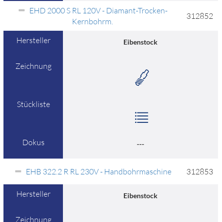
EHD 2000 S RL 120V - Diamant-Trocken-
312852
Kernbohrm.
Hersteller
Eibenstock
Zeichnung
Stückliste
Dokus
---
EHB 322.2 R RL 230V - Handbohrmaschine
312853
Hersteller
Eibenstock
Zeichnung