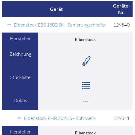
Geräte-
Gerät
Nr.
Eibenstock EBS 1802 SH - Sanierungschleifer
129540
Hersteller
Eibenstock
Zeichnung
Stückliste
Dokus
---
Eibenstock EHR 202.4S - Rührwerk
129541
Hersteller
Eibenstock