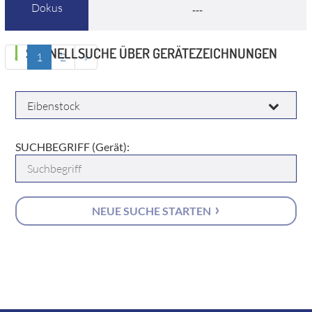
Dokus
---
SCHNELLSUCHE ÜBER GERÄTEZEICHNUNGEN
«
1
2
»
HERSTELLER:
SUCHBEGRIFF (Gerät):
NEUE SUCHE STARTEN