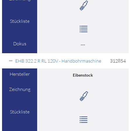
Stückliste
Dokus
---
EHB 322.2 R RL 120V - Handbohrmaschine
312854
Hersteller
Eibenstock
Zeichnung
Stückliste