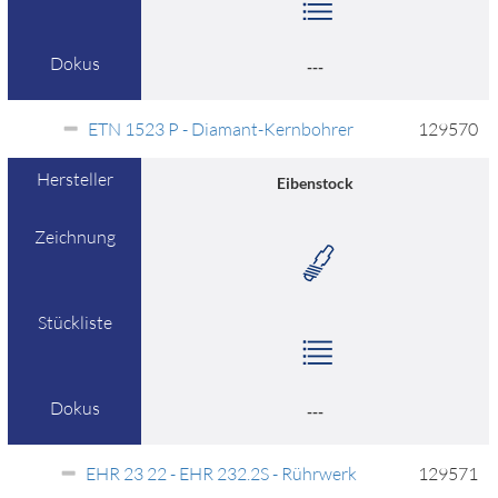
Dokus
---
ETN 1523 P - Diamant-Kernbohrer
129570
Hersteller
Eibenstock
Zeichnung
Stückliste
Dokus
---
EHR 23 22 - EHR 232.2S - Rührwerk
129571