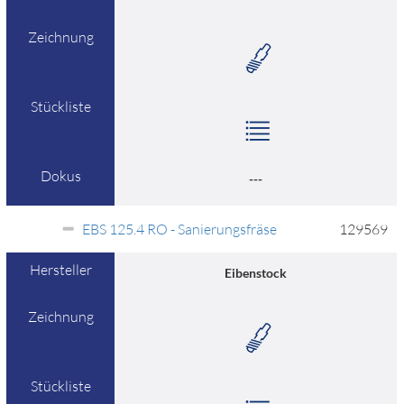
Zeichnung
Stückliste
Dokus
---
EBS 125.4 RO - Sanierungsfräse
129569
Hersteller
Eibenstock
Zeichnung
Stückliste