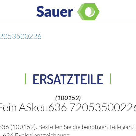
72053500226
ERSATZTEILE
(100152)
Fein ASkeu636 7205350022
u636
(100152)
. Bestellen Sie die benötigen Teile gan
eu636
Explosionszeichnung.