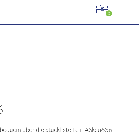
0
6
z bequem über die Stückliste
Fein ASkeu636