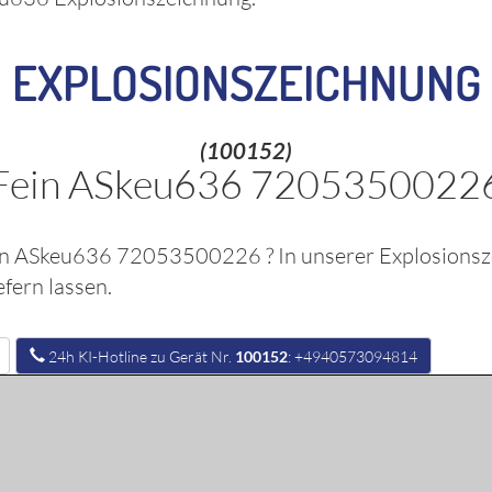
EXPLOSIONSZEICHNUNG
(100152)
Fein ASkeu636 7205350022
in ASkeu636 72053500226
? In unserer Explosions
fern lassen.
24h KI-Hotline zu Gerät Nr.
100152
: +4940573094814