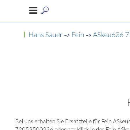
->
->
Hans Sauer
Fein
ASkeu636 
Bei uns erhalten Sie Ersatzteile für
Fein ASke
72053500226
oder per Klick in der
Fein ASk