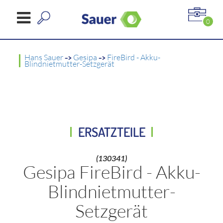
0
Hans Sauer
->
Gesipa
->
FireBird - Akku-
Blindnietmutter-Setzgerät
ERSATZTEILE
(130341)
Gesipa FireBird - Akku-
Blindnietmutter-
Setzgerät