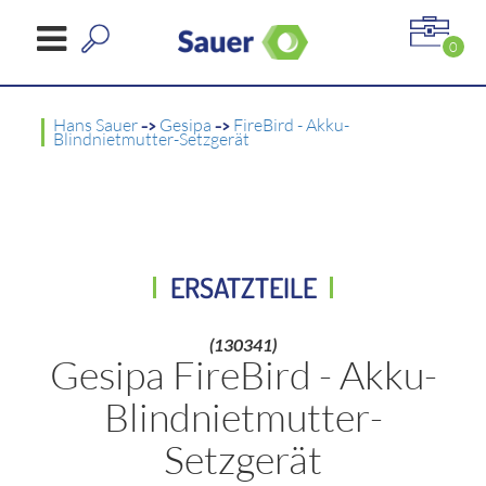
0
Hans Sauer
->
Gesipa
->
FireBird - Akku-
Blindnietmutter-Setzgerät
ERSATZTEILE
(130341)
Gesipa FireBird - Akku-
Blindnietmutter-
Setzgerät