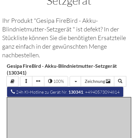
Setzgerät
Ihr Produkt "
Gesipa FireBird - Akku-
Blindnietmutter-Setzgerät
" ist defekt? In der
Stückliste können Sie die benötigten Ersatzteile
ganz einfach in der gewünschten Menge
nachbestellen.
Gesipa FireBird - Akku-Blindnietmutter-Setzgerät
(130341)
100%
Zeichnung
24h KI-Hotline zu Gerät Nr.
130341
: +4940573094814