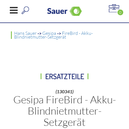
0
Hans Sauer
->
Gesipa
->
FireBird - Akku-
Blindnietmutter-Setzgerät
ERSATZTEILE
(130341)
Gesipa FireBird - Akku-
Blindnietmutter-
Setzgerät