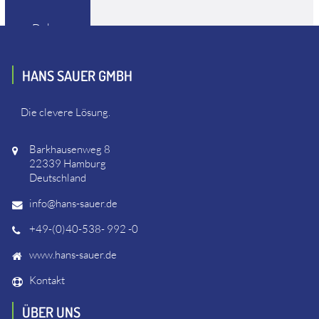
Dokus
---
HANS SAUER GMBH
Die clevere Lösung.
Barkhausenweg 8
22339 Hamburg
Deutschland
info@hans-sauer.de
+49-(0)40-538- 992 -0
www.hans-sauer.de
Kontakt
ÜBER UNS