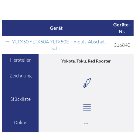
Geräte-
Gerät
Nr.
YLTX50 YLTX50A YLTX50E - Impuls-Abschalt-
316840
Schr.
Hersteller
Yokota, Toku, Red Rooster
Zeichnung
Stückliste
Dokus
---