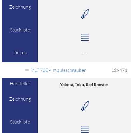
Zeichnung
Stückliste
Dokus
---
YLT 70E - Impulsschrauber
129471
Hersteller
Yokota, Toku, Red Rooster
Zeichnung
Stückliste