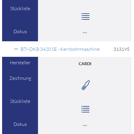
Stückliste
Dokus
---
BTI-DKB 3420 SE - Kernbohrmaschine
313195
Hersteller
CARDI
Zeichnung
Stückliste
Dokus
---