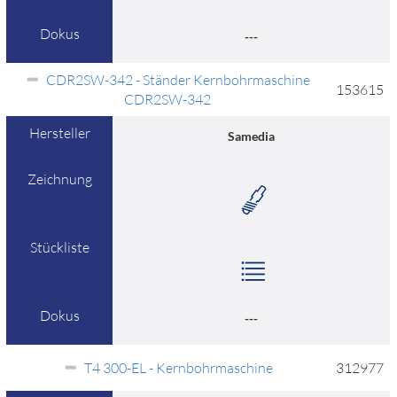
Dokus
---
CDR2SW-342 - Ständer Kernbohrmaschine
153615
CDR2SW-342
Hersteller
Samedia
Zeichnung
Stückliste
Dokus
---
T4 300-EL - Kernbohrmaschine
312977