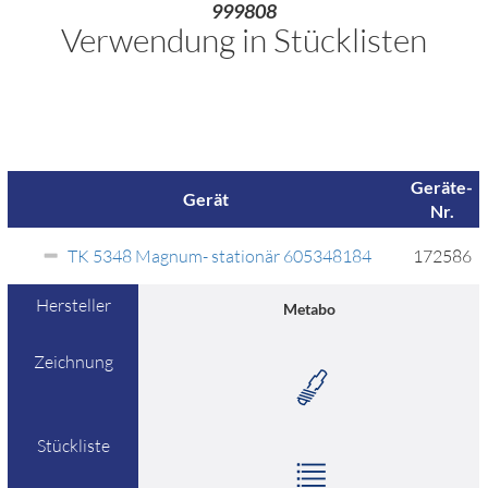
999808
Verwendung in Stücklisten
Geräte-
Gerät
Nr.
TK 5348 Magnum- stationär 605348184
172586
Hersteller
Metabo
Zeichnung
Stückliste