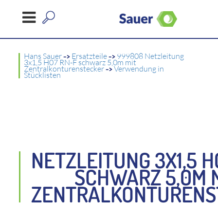
Hans Sauer
->
Ersatzteile
->
999808 Netzleitung
3x1,5 H07 RN-F schwarz 5,0m mit
Zentralkonturenstecker
->
Verwendung in
Stücklisten
NETZLEITUNG 3X1,5 H
SCHWARZ 5,0M 
ZENTRALKONTURENS