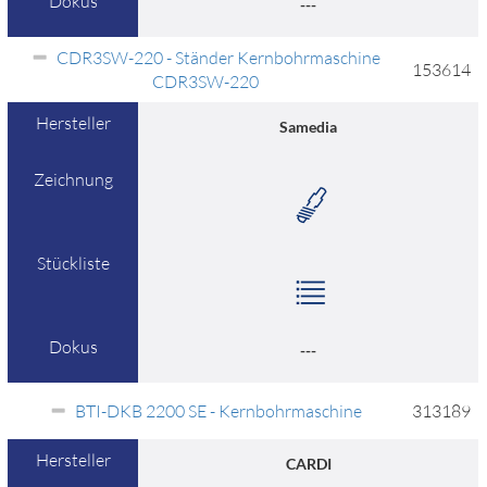
Dokus
---
CDR3SW-220 - Ständer Kernbohrmaschine
153614
CDR3SW-220
Hersteller
Samedia
Zeichnung
Stückliste
Dokus
---
BTI-DKB 2200 SE - Kernbohrmaschine
313189
Hersteller
CARDI