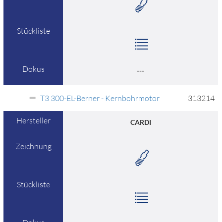
Stückliste
Dokus
---
T3 300-EL-Berner - Kernbohrmotor
313214
Hersteller
CARDI
Zeichnung
Stückliste