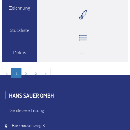
Zeichnung
Stückliste
Dokus
---
«
1
2
3
»
HANS SAUER GMBH
Die clevere Lösung.
Barkhausenweg 8