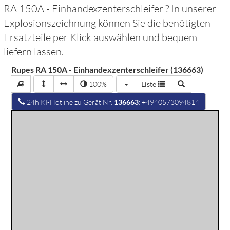
RA 150A - Einhandexzenterschleifer
? In unserer
Explosionszeichnung können Sie die benötigten
Ersatzteile per Klick auswählen und bequem
liefern lassen.
Rupes RA 150A - Einhandexzenterschleifer (136663)
100%
Liste
24h KI-Hotline zu Gerät Nr.
136663
: +4940573094814